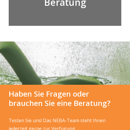
Beratung
Haben Sie Fragen oder
brauchen Sie eine Beratung?
Testen
Sie
uns! Das NEBA-Team steht Ihnen
jederzeit gerne zur Verfügung.