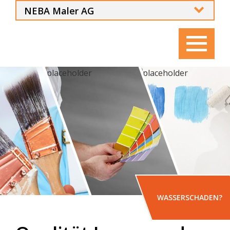
NEBA Maler AG
NEBA Gruppe
NEBA Platten AG
NEBA Therm AG
NEBA Renocasa AG
Siegrist und Tschuor AG
Bär Dachtechnik AG
NEGRI Immobilien AG
WASSERSCHADEN?