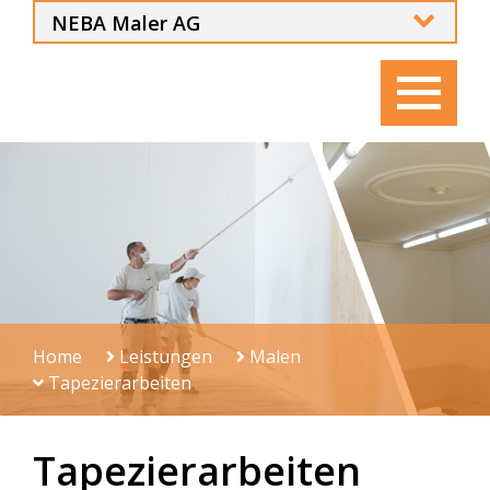
NEBA Maler AG
NEBA Gruppe
NEBA Platten AG
NEBA Therm AG
NEBA Renocasa AG
Siegrist und Tschuor AG
Bär Dachtechnik AG
Home
Leistungen
Malen
Tapezierarbeiten
NEGRI Immobilien AG
Tapezierarbeiten